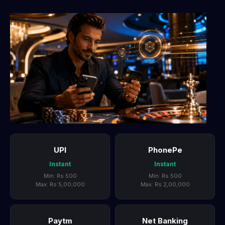
UPI
PhonePe
Instant
Instant
Min: Rs 500
Min: Rs 500
Max: Rs 5,00,000
Max: Rs 2,00,000
Paytm
Net Banking