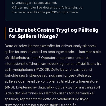
10 virkedager i kassesystemet.
❌ Siden mangler live dealer-bord fullstendig, og
fokuserer utelukkende på RNG-programvare.
Er Librabet Casino Trygt og Pålitelig
for Spillere i Norge?
Dette er selve kjernespørsmålet for enhver analytisk norsk
spiller før man knytter til en betalingsmetode — kan man stole
på sikkerhetsrutinene? Operatøren opererer under et
internasjonalt offshore-rammeverk og har en offisiell lisens fra
spillmyndighetene i PAGCOR. Dette betyr at casinoet må
forholde seg til strenge retningslinjer for beskyttelse av
spillersaldoer, jevnlige kontroller av tilfeldige tallgeneratorer
(RNG), kryptering av datatrafikk og verktøy for ansvarlig spill.
Siden det ikke finnes en særnorsk lisens for utenlandske
spillsider, representerer dette en veletablert og trygg
driftsmodell som har fungert stabilt i mange år.