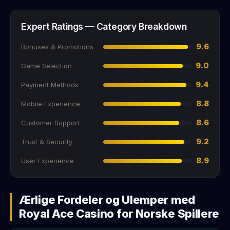
Expert Ratings — Category Breakdown
9.6
Bonuses & Promotions
9.0
Game Selection
9.4
Payment Methods
8.8
Mobile Experience
8.6
Customer Support
9.2
Trust & Security
8.9
User Experience
Ærlige Fordeler og Ulemper med
Royal Ace Casino for Norske Spillere