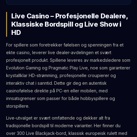
Live Casino – Profesjonelle Dealere,
Klassiske Bordspill og Live Show i
HD
For spillere som foretrekker følelsen og spenningen fra et
ekte casino, leverer live dealer-avdelingen et svært
profesjonelt produkt. Spillene leveres av markedsledere som
Evolution Gaming og Pragmatic Play Live, noe som garanterer
krystallklar HD-strømming, profesjonelle croupierer og
interaktiv chat i sanntid. Dette gir deg en autentisk
casinofølelse direkte på PC-en eller mobilen, med
innsatsgrenser som passer for både hobbyspillere og
storspillere.
Live-utvalget er svært omfattende og dekker alt fra
tradisjonelle bordspill til moderne varianter. Her finner du
over 300 Live Blackjack-bord, klassisk europeisk rulett med