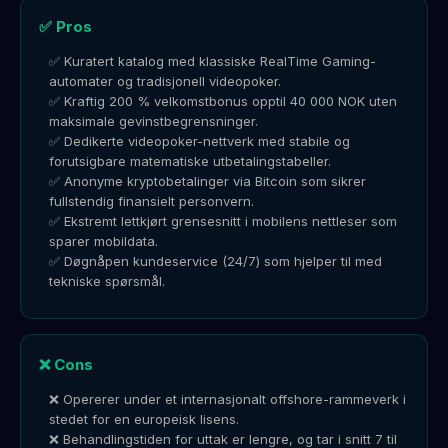
✅ Pros
✅ Kuratert katalog med klassiske RealTime Gaming-
automater og tradisjonell videopoker.
✅ Kraftig 200 % velkomstbonus opptil 40 000 NOK uten
maksimale gevinstbegrensninger.
✅ Dedikerte videopoker-nettverk med stabile og
forutsigbare matematiske utbetalingstabeller.
✅ Anonyme kryptobetalinger via Bitcoin som sikrer
fullstendig finansielt personvern.
✅ Ekstremt lettkjørt grensesnitt i mobilens nettleser som
sparer mobildata.
✅ Døgnåpen kundeservice (24/7) som hjelper til med
tekniske spørsmål.
❌ Cons
❌ Opererer under et internasjonalt offshore-rammeverk i
stedet for en europeisk lisens.
❌ Behandlingstiden for uttak er lengre, og tar i snitt 7 til