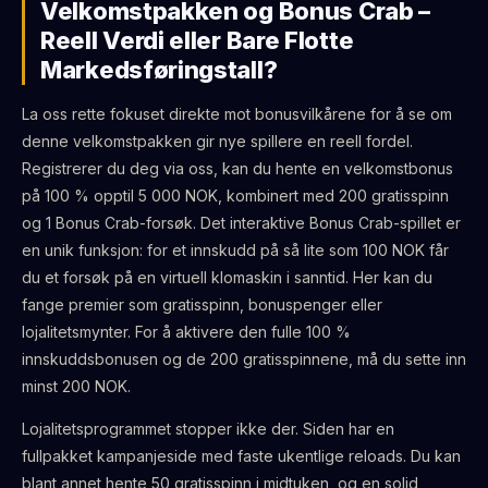
Velkomstpakken og Bonus Crab –
Reell Verdi eller Bare Flotte
Markedsføringstall?
La oss rette fokuset direkte mot bonusvilkårene for å se om
denne velkomstpakken gir nye spillere en reell fordel.
Registrerer du deg via oss, kan du hente en velkomstbonus
på 100 % opptil 5 000 NOK, kombinert med 200 gratisspinn
og 1 Bonus Crab-forsøk. Det interaktive Bonus Crab-spillet er
en unik funksjon: for et innskudd på så lite som 100 NOK får
du et forsøk på en virtuell klomaskin i sanntid. Her kan du
fange premier som gratisspinn, bonuspenger eller
lojalitetsmynter. For å aktivere den fulle 100 %
innskuddsbonusen og de 200 gratisspinnene, må du sette inn
minst 200 NOK.
Lojalitetsprogrammet stopper ikke der. Siden har en
fullpakket kampanjeside med faste ukentlige reloads. Du kan
blant annet hente 50 gratisspinn i midtuken, og en solid