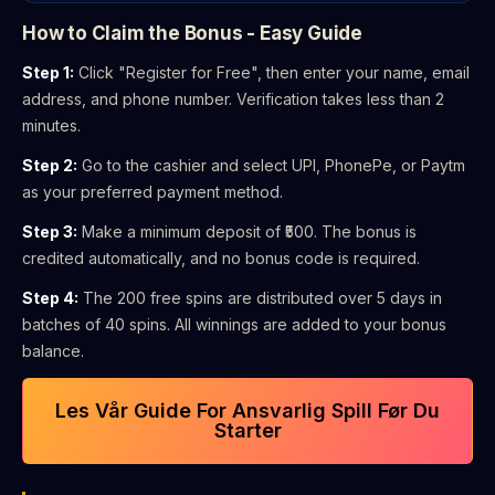
How to Claim the Bonus - Easy Guide
Step 1:
Click "Register for Free", then enter your name, email
address, and phone number. Verification takes less than 2
minutes.
Step 2:
Go to the cashier and select UPI, PhonePe, or Paytm
as your preferred payment method.
Step 3:
Make a minimum deposit of ₹500. The bonus is
credited automatically, and no bonus code is required.
Step 4:
The 200 free spins are distributed over 5 days in
batches of 40 spins. All winnings are added to your bonus
balance.
Les Vår Guide For Ansvarlig Spill Før Du
Starter