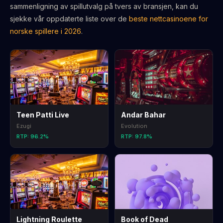
sammenligning av spillutvalg på tvers av bransjen, kan du
sjekke vår oppdaterte liste over de
beste nettcasinoene for
norske spillere i 2026
.
Teen Patti Live
Andar Bahar
Ezugi
Evolution
RTP: 96.2%
RTP: 97.8%
Lightning Roulette
Book of Dead