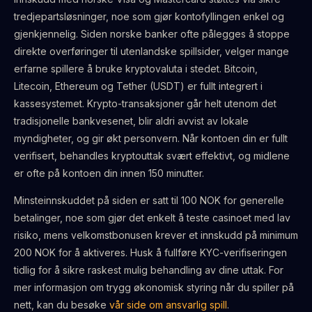
tredjepartsløsninger, noe som gjør kontofyllingen enkel og
gjenkjennelig. Siden norske banker ofte pålegges å stoppe
direkte overføringer til utenlandske spillsider, velger mange
erfarne spillere å bruke kryptovaluta i stedet. Bitcoin,
Litecoin, Ethereum og Tether (USDT) er fullt integrert i
kassesystemet. Krypto-transaksjoner går helt utenom det
tradisjonelle bankvesenet, blir aldri avvist av lokale
myndigheter, og gir økt personvern. Når kontoen din er fullt
verifisert, behandles kryptouttak svært effektivt, og midlene
er ofte på kontoen din innen 150 minutter.
Minsteinnskuddet på siden er satt til 100 NOK for generelle
betalinger, noe som gjør det enkelt å teste casinoet med lav
risiko, mens velkomstbonusen krever et innskudd på minimum
200 NOK for å aktiveres. Husk å fullføre KYC-verifiseringen
tidlig for å sikre raskest mulig behandling av dine uttak. For
mer informasjon om trygg økonomisk styring når du spiller på
nett, kan du besøke
vår side om ansvarlig spill
.