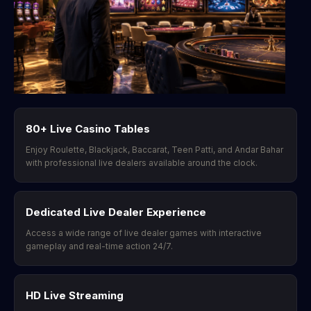
80+ Live Casino Tables
Enjoy Roulette, Blackjack, Baccarat, Teen Patti, and Andar Bahar
with professional live dealers available around the clock.
Dedicated Live Dealer Experience
Access a wide range of live dealer games with interactive
gameplay and real-time action 24/7.
HD Live Streaming