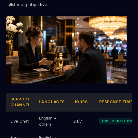
fullstendig objektive.
SUPPORT
LANGUAGES
HOURS
RESPONSE TIME
CHANNEL
English +
Live Chat
24/7
UNDER 60 SECONDS
others
Email
English +