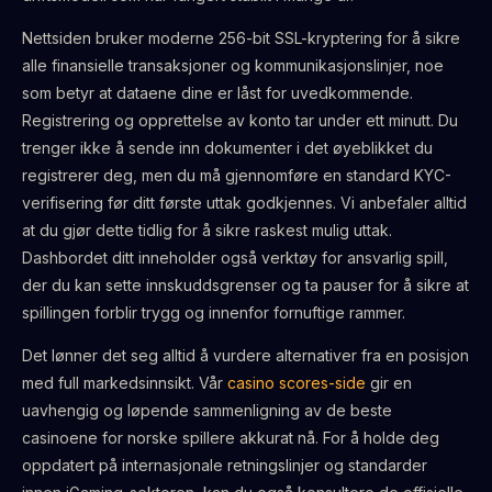
Nettsiden bruker moderne 256-bit SSL-kryptering for å sikre
alle finansielle transaksjoner og kommunikasjonslinjer, noe
som betyr at dataene dine er låst for uvedkommende.
Registrering og opprettelse av konto tar under ett minutt. Du
trenger ikke å sende inn dokumenter i det øyeblikket du
registrerer deg, men du må gjennomføre en standard KYC-
verifisering før ditt første uttak godkjennes. Vi anbefaler alltid
at du gjør dette tidlig for å sikre raskest mulig uttak.
Dashbordet ditt inneholder også verktøy for ansvarlig spill,
der du kan sette innskuddsgrenser og ta pauser for å sikre at
spillingen forblir trygg og innenfor fornuftige rammer.
Det lønner det seg alltid å vurdere alternativer fra en posisjon
med full markedsinnsikt. Vår
casino scores-side
gir en
uavhengig og løpende sammenligning av de beste
casinoene for norske spillere akkurat nå. For å holde deg
oppdatert på internasjonale retningslinjer og standarder