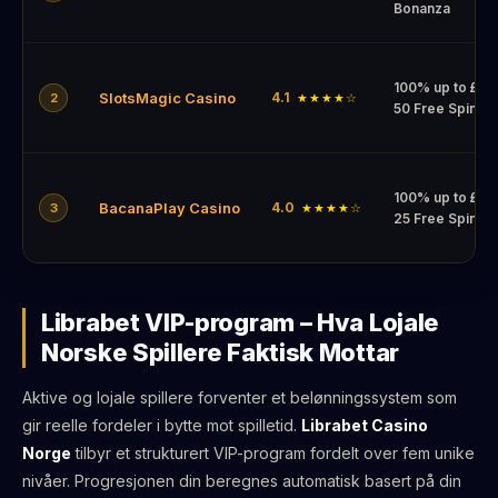
Bonanza
100% up to £25
SlotsMagic Casino
4.1
2
★★★★☆
50 Free Spins
100% up to £50
BacanaPlay Casino
4.0
3
★★★★☆
25 Free Spins
Librabet VIP-program – Hva Lojale
Norske Spillere Faktisk Mottar
Aktive og lojale spillere forventer et belønningssystem som
gir reelle fordeler i bytte mot spilletid.
Librabet Casino
Norge
tilbyr et strukturert VIP-program fordelt over fem unike
nivåer. Progresjonen din beregnes automatisk basert på din