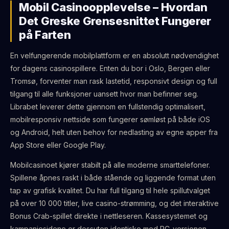
Mobil Casinoopplevelse – Hvordan
Det Greske Grensesnittet Fungerer
på Farten
En velfungerende mobilplattform er en absolutt nødvendighet
for dagens casinospillere. Enten du bor i Oslo, Bergen eller
Tromsø, forventer man rask lastetid, responsivt design og full
tilgang til alle funksjoner uansett hvor man befinner seg.
Librabet leverer dette gjennom en fullstendig optimalisert,
mobilresponsiv nettside som fungerer sømløst på både iOS
og Android, helt uten behov for nedlasting av egne apper fra
App Store eller Google Play.
Mobilcasinoet kjører stabilt på alle moderne smarttelefoner.
Spillene åpnes raskt i både stående og liggende format uten
tap av grafisk kvalitet. Du har full tilgang til hele spillutvalget
på over 10 000 titler, live casino-strømming, og det interaktive
Bonus Crab-spillet direkte i nettleseren. Kassesystemet og
kampanjesidene er dessuten identiske med PC-versjonen,